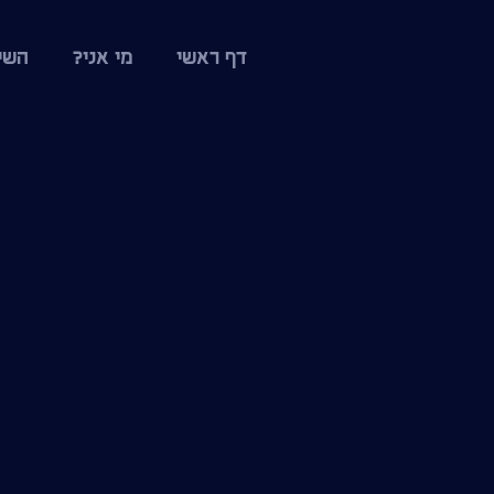
דף ראשי
מי אני?
השי