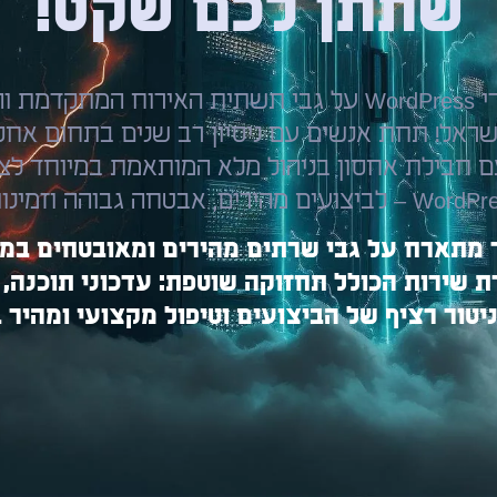
שתתן לכם שקט!
אחסון אתרי WordPress על גבי תשתית האירוח המתקד
שראל! תחת אנשים עם ניסיון רב שנים בתחום אחסון
ם חבילת אחסון בניהול מלא המותאמת במיוחד לצ
מתארח על גבי שרתים מהירים ומאובטחים במי
 שירות הכולל תחזוקה שוטפת: עדכוני תוכנה, 
 ניטור רציף של הביצועים וטיפול מקצועי ומהיר 