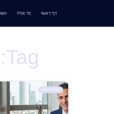
דף ראשי
מי אני?
השי
Tag: קידום אתרים seo
שיווק ופרסום