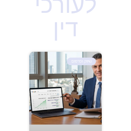
לעורכי
דין
שיווק ופרסום