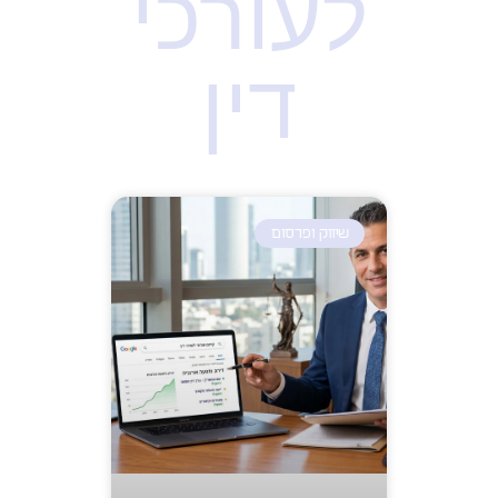
לעורכי
דין
שיווק ופרסום