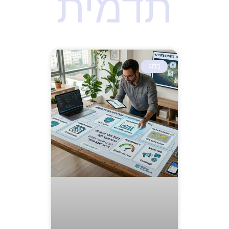
תדמית
בלוג