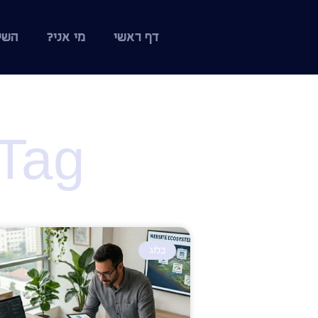
דף ראשי
מי אני?
השי
Tag: בניית אתר סח
בלוג