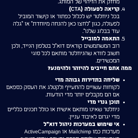
מחזק את הזיהוי של המותג.
קריאה לפעולה (CTA)
בכל ניוזלטר יש לכלול כפתור או קישור המוביל
לפעולה, כגון "לחצו כאן להנחה מיוחדת" או "גלה
עוד בבלוג שלנו".
התאמה למובייל
רוב המשתמשים קוראים דוא"ל בטלפון הנייד, ולכן
חשוב לוודא שהניוזלטר מותאם לכל סוגי
המכשירים.
ממה אתם חייבים להיזהר ולהימנע?
שליחה בתדירות גבוהה מדי
לקוחות עשויים להתעייף ולקטלג את העסק כספאם
אם הם מקבלים יותר מדי הודעות.
תוכן גנרי מדי
ניוזלטר שאינו מותאם אישית או כולל תכנים כלליים
מדי יגרום לאיבוד עניין.
אי שימוש במערכות ניהול דוא"ל
מערכות כמו Mailchimp או ActiveCampaign