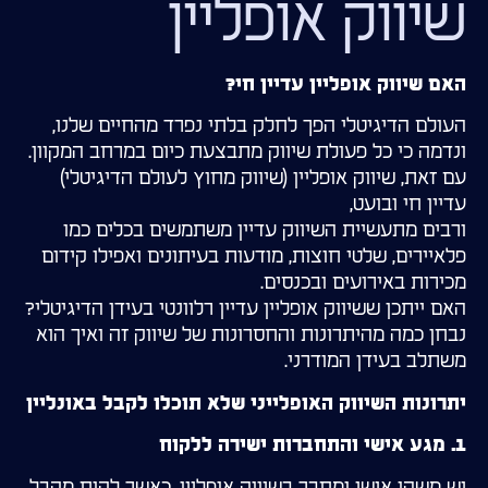
שיווק אופליין
האם שיווק אופליין עדיין חי?
העולם הדיגיטלי הפך לחלק בלתי נפרד מהחיים שלנו,
ונדמה כי כל פעולת שיווק מתבצעת כיום במרחב המקוון.
עם זאת, שיווק אופליין (שיווק מחוץ לעולם הדיגיטלי)
עדיין חי ובועט,
ורבים מתעשיית השיווק עדיין משתמשים בכלים כמו
פלאיירים, שלטי חוצות, מודעות בעיתונים ואפילו קידום
מכירות באירועים ובכנסים.
האם ייתכן ששיווק אופליין עדיין רלוונטי בעידן הדיגיטלי?
נבחן כמה מהיתרונות והחסרונות של שיווק זה ואיך הוא
משתלב בעידן המודרני.
יתרונות השיווק האופלייני שלא תוכלו לקבל באונליין
1. מגע אישי והתחברות ישירה ללקוח
יש משהו אישי ומחבר בשיווק אופליין. כאשר לקוח מקבל