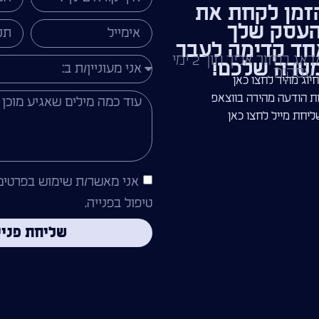
זמן לקחת את
עסק שלך
חד קדימה לעבר
השאירו פרטים ואדאג לחזור אליך תוך 2 ימי
טרה שלכם!
עסקים.
יוג מהיר לחצו כאן
 הודעה מהירה בווצאפ
יחת מייל לחצו כאן
אני מאשר/ת שימוש בפרטים
טיפול בפנייה.
שליחת פניי