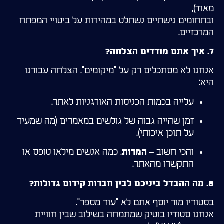
מאוד),
ובתחומים נישתיים נשתלט במהירות על ביטויי המפתח
המרכזיים.
7. איך אתם מודדים הצלחה?
אנחנו לא מסתכלים רק על "מיקומים". הצלחה עבורנו
היא:
עלייה בכמות הכניסות האורגניות לאתר.
זמן שהייה גבוה של גולשים במאמרים (מה שמעיד
על תוכן איכותי).
והכי חשוב –
. כמה אנשים מילאו טופס או
המרות
התקשרו מהאתר.
8. מה ההבדל ביניכם לבין חברות קידום גדולות?
בסטודיו מור יוסף אתם לא "עוד מספר".
אנחנו סטודיו בוטיק שמתמחה בשילוב שבין חוויית