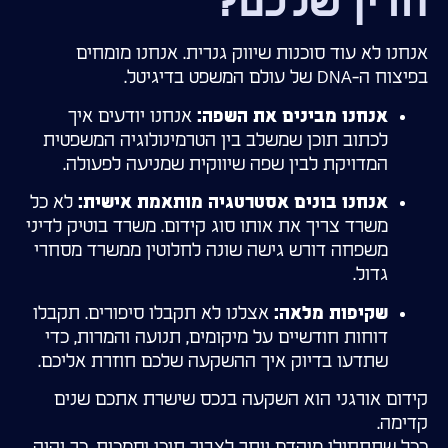
הדין שלכם?
אנחנו לא עוד סוכנות שיווק גנרית. אנחנו מומחים
בפיצוח ה-DNA של עולם המשפט בדיגיטל.
אנחנו יודעים איך
אנחנו מבינים את השפה:
לכתוב תוכן שמשלב בין הטרמינולוגיה המשפטית
המדויקת לבין שפה שיווקית שמניעה לפעולה.
לא כל
אנחנו בונים אסטרטגיה מותאמת אישית:
משרד צריך את אותו סוג קידום. משרד בוטיק לדיני
משפחה דורש גישה שונה לחלוטין ממשרד מסחרי
גדול.
אצלנו לא תקבלו סיפורים. תקבלו
שקיפות מלאה:
דוחות חודשיים על מיקומים, תנועה והמרות, כדי
שתדעו בדיוק איך ההשקעה שלכם חוזרת אליכם.
קידום אורגני הוא השקעה בנכס שישרת אתכם שנים
קדימה.
ככל שתתחילו מוקדם יותר לצבור תוכן וסמכות, כך יהיה