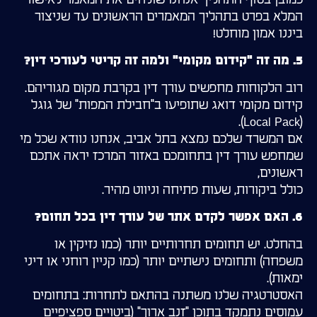
המלא בפרט בתהליך המאמרים הראשונים עד שניצור
ביננו אמון מוחלט!
5. מה זה "קידום מקומי" ולמה זה קריטי לעורכי דין?
רוב הלקוחות מחפשים עורך דין בקרבת מקום מגוריהם.
קידום מקומי דואג שתופיעו ב"חבילת המפות" של גוגל
(Local Pack).
אם המשרד שלכם נמצא בתל אביב, אנחנו נוודא שכל מי
שמחפש עורך דין בתחומכם באזור המרכז יראה אתכם
ראשונים,
כולל ביקורות, שעות פתיחה וניווט מהיר.
6. האם אפשר לקדם אתר של עורך דין בכל תחום?
בהחלט. יש תחומים תחרותיים יותר (כמו נזיקין או
משפחה) ותחומים נישתיים יותר (כמו קניין רוחני או דיני
ימאות).
האסטרטגיה שלנו משתנה בהתאם לתחרות: בתחומים
עמוסים נתמקד בתוכן "זנב ארוך" (ביטויים ספציפיים