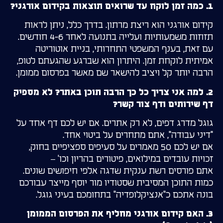
1. כמה זמן לוקח עד שרואים תוצאות בקידום אורגני?
קידום אורגני הוא ריצת מרתון. בדרך כלל, ניתן לראות
תזוזות משמעותיות ועלייה בתנועה לאחר 4-6 חודשים.
עם זאת, בענף המשפטי התחרותי, בניית אוטוריטה
אמיתית לוקחת זמן. היתרון הוא שברגע שהגעתם לטופ,
הרבה יותר קל ויציב להישאר שם מאשר בפרסום ממומן.
2. למה אני צריך כל כך הרבה תוכן באתר? לא מספיק
דף שירותים ודף צור קשר?
גוגל מדרג דפים, לא רק אתרים. אם יש לכם דף אחד על
"דיני עבודה", אתם מתחרים על ביטוי אחד.
אם יש לכם 50 מאמרים על סעיפים ספציפיים בחוק,
זכויות עובדים במילואים, פיטורים בהריון וכו' –
אתם פורסים רשת ענקית שדגה אלפי חיפושים שונים.
כמות התוכן המסיבית שסטודיו מור יוסף מייצר עבורכם
בונה אתכם כ"אנציקלופדיה" בתחומכם בעיני גוגל.
3. האם קידום אורגני מחליף את הפרסום הממומן