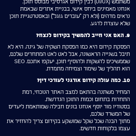
משתמש (UI/UX) לבין קידום אגרסיבי מבוסס תוכן.
אנחנו מאמינים ביחס אישי, בבניית אתרים שבאמת
נראים מדהים (ולא רק "עוברים גוגל") ובאסטרטגיית תוכן
שלא עוצרת לרגע.
9. האם אני חייב להמשיך בקידום לנצח?
הפסקת קידום היא כמו הפסקת השקיה של גינה. היא לא
תיבל בשנייה הראשונה, אבל לאט לאט המתחרים שלכם,
שממשיכים להשקות ולהוסיף תוכן, יעקפו אתכם. SEO
הוא תהליך של שימור וצמיחה מתמדת.
10. כמה עולה קידום אורגני לעורכי דין?
המחיר משתנה בהתאם למצב האתר הנוכחי, רמת
התחרות בתחום וכמות התוכן הנדרשת.
בסטודיו מור יוסף אנחנו בונים חבילה שמותאמת ליעדים
של המשרד שלכם,
מתוך הבנה שכל שקל שמושקע בקידום צריך להחזיר את
עצמו בלקוחות חדשים.