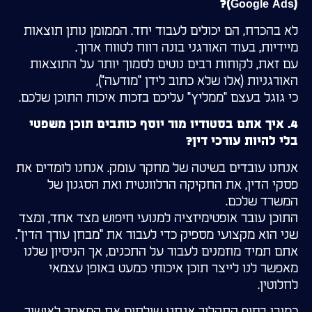
(Google Ads)?
לא בהכרח, הם יכולים לעבוד יחד. הממומן נותן תוצאות
מיידיות, בעוד האורגני בונה רווח לטווח ארוך.
עם זאת, לקוחות רבים נוטים לסמוך יותר על התוצאות
האורגניות (אלו שלא כתוב לידן "מודעה"),
כי גוגל בעצם "ממליץ" עליכם בזכות איכות התוכן שלכם.
4. איך אתם בסטודיו מור יוסף כותבים תוכן משפטי
בלי להיות עורכי דין?
אנחנו עובדים בשיטה של מחקר עומק. אנחנו לומדים את
פסקי הדין, את החקיקה הרלוונטית ואת הסגנון של
המשרד שלכם.
התוכן עובר אופטימיזציה למנועי חיפוש מצד אחד, ומצד
שני הוא מקצועי מספיק כדי לעבור את "מבחן עורך הדין".
אתם תמיד מוזמנים לעבור על התכנים, אך הניסיון שלנו
מאפשר לנו לייצר תוכן איכותי כמעט באופן עצמאי
לחלוטין.
כמובן בסוף התהליך אנחנו שולחים את המאמר לאישור