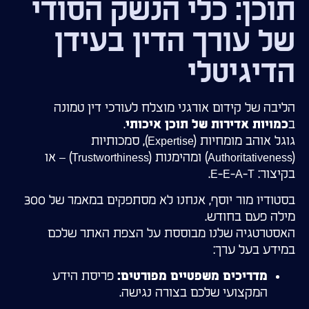
תוכן: כלי הנשק הסודי
של עורך הדין בעידן
הדיגיטלי
הליבה של קידום אורגני מוצלח לעורכי דין טמונה
ב
.
כמויות אדירות של תוכן איכותי
גוגל אוהב מומחיות (Expertise), סמכותיות
(Authoritativeness) ומהימנות (Trustworthiness) – או
בקיצור: E-E-A-T.
בסטודיו מור יוסף, אנחנו לא מסתפקים במאמר של 300
מילה פעם בחודש.
האסטרטגיה שלנו מבוססת על הצפת האתר שלכם
במידע בעל ערך:
פריסת הידע
מדריכים משפטיים מפורטים:
המקצועי שלכם בצורה נגישה.