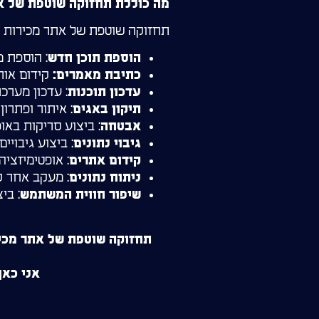
מה כוללת תחזוקה שוטפת של א
תחזוקה שוטפת של אתר מכירות כול
: הוספת מ
הוספת תוכן חדש
קידום אורגני (SEO) בגוגל באמצעות כתיבת מאמרים וחיזוק ה
כתיבת מאמרים:
: עדכון מערכת ניהול התוכן (CMS
עדכון תוכנות
: איתור ופתרון
תיקון באגים
: ביצוע סריקות באו
אבטחה
: ביצוע גיבויי
גיבוי נתונים
: אופטימיזציה של האתר למנועי ח
קידום אתרים
: מעקב אחר נת
ניתוח נתונים
: בי
שיפור חווית המשתמש
תחזוקה שוטפת של אתר מכי
אני כאן