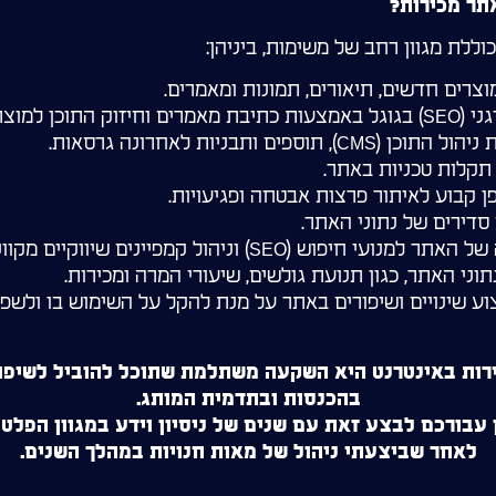
תר מכירות?
לת מגוון רחב של משימות, ביניהן:
וצרים חדשים, תיאורים, תמונות ומאמרים.
תוכן למוצרים וקטגוריות.
), תוספים ותבניות לאחרונה גרסאות.
 תקלות טכניות באתר.
פן קבוע לאיתור פרצות אבטחה ופגיעויות.
ם סדירים של נתוני האתר.
יפוש (SEO) וניהול קמפיינים שיווקיים מקוונים (במידת הצורך).
וני האתר, כגון תנועת גולשים, שיעורי המרה ומכירות.
צוע שינויים ושיפורים באתר על מנת להקל על השימוש בו ולש
רות באינטרנט היא השקעה משתלמת שתוכל להוביל לשיפור
בהכנסות ובתדמית המותג.
 עבורכם לבצע זאת עם שנים של ניסיון וידע במגוון הפלט
לאחר שביצעתי ניהול של מאות חנויות במהלך השנים.