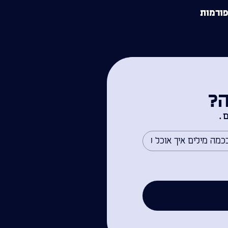
פורמות
ה?