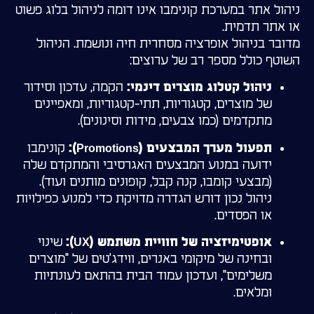
ניהול אתר במערכת קונימבו אינו דומה לניהול בלוג פשוט
או אתר תדמית.
מדובר בניהול אופרציה מסחרית חיה ונושמת. הניהול
השוטף כולל מספר רב של ערוצים:
הקמה, עדכון וסידור
ניהול קטלוג מוצרים דינמי:
של מוצרים, קטגוריות, תתי-קטגוריות, ומאפיינים
מתקדמים (כמו צבעים, מידות וסינונים).
קונימבו
תפעול מערך המבצעים (Promotions):
ידועה במנוע המבצעים האגרסיבי והמתקדם שלה
(מבצעי קומבו, קנה קבל, קופונים מותנים ועוד).
ניהול נכון דורש הגדרה מדויקת כדי למנוע כפילויות
או הפסדים.
שינוי
אופטימיזציה של חוויית משתמש (UX):
ובחינה של מיקומי באנרים, ווידג'טים של "מוצרים
משלימים", ועדכון עמוד הבית בהתאם לעונתיות
ומלאים.