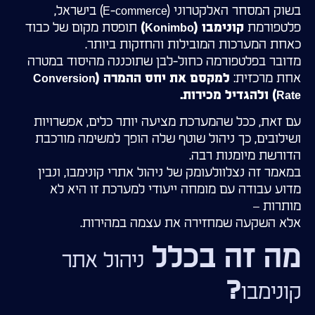
בשוק המסחר האלקטרוני (E-commerce) בישראל,
פלטפורמת
תופסת מקום של כבוד
קונימבו (Konimbo)
כאחת המערכות המובילות והחזקות ביותר.
מדובר בפלטפורמה כחול-לבן שתוכננה מהיסוד במטרה
אחת מרכזית:
למקסם את יחס ההמרה (Conversion
Rate) ולהגדיל מכירות.
עם זאת, ככל שהמערכת מציעה יותר כלים, אפשרויות
ושילובים, כך ניהול שוטף שלה הופך למשימה מורכבת
הדורשת מיומנות רבה.
במאמר זה נצלוולעומק של ניהול אתרי קונימבו, ונבין
מדוע עבודה עם מומחה ייעודי למערכת זו היא לא
מותרות –
אלא השקעה שמחזירה את עצמה במהירות.
מה זה בכלל
ניהול אתר
?
קונימבו