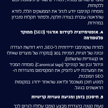
ללקוחות.
מומחה קונימבו יודע לנהל את הממשקים הללו, לוודא
שהדאטה עוברת בצורה חלקה, ולפתור תקלות סנכרון
במהירות.
4. אופטימיזציה לקידום אורגני (SEO) ממוקד
פלטפורמה
למרות שקונימבו ידידותית ל-SEO, היא דורשת הגדרה
נכונה של תגיות, הפניות 301 (במקרה של מוצרים שאזלו
או קטגוריות שהשתנו),
וניהול נכון של קנוניקל (Canonical tags). מומחה המכיר
את המערכת ידע להפיק את המקסימום מהגדרות ה-
SEO המובנות,
למנוע תוכן משוכפל ולדאוג שהאתר ידורג במקומות
הראשונים בגוגל.
5. חיסכון בזמן ומניעת טעויות קריטיות
טעות קטנה בהגדרת מבצע קומבו עלולה לגרום לכך