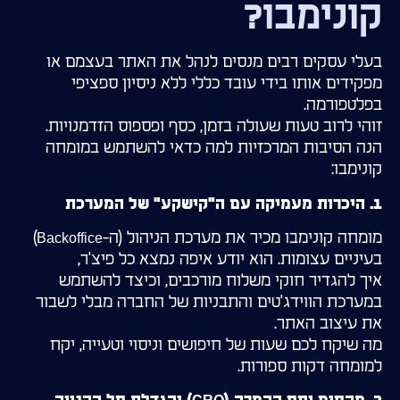
קונימבו?
בעלי עסקים רבים מנסים לנהל את האתר בעצמם או
מפקידים אותו בידי עובד כללי ללא ניסיון ספציפי
בפלטפורמה.
זוהי לרוב טעות שעולה בזמן, כסף ופספוס הזדמנויות.
הנה הסיבות המרכזיות למה כדאי להשתמש במומחה
קונימבו:
1. היכרות מעמיקה עם ה"קישקע" של המערכת
מומחה קונימבו מכיר את מערכת הניהול (ה-Backoffice)
בעיניים עצומות. הוא יודע איפה נמצא כל פיצ'ר,
איך להגדיר חוקי משלוח מורכבים, וכיצד להשתמש
במערכת הווידג'טים והתבניות של החברה מבלי לשבור
את עיצוב האתר.
מה שיקח לכם שעות של חיפושים וניסוי וטעייה, יקח
למומחה דקות ספורות.