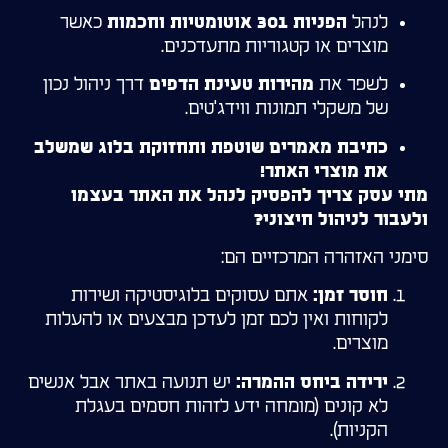
לנהל
כאשר
הפניות 301 אוטומטיות וחכמות
מוצרים או קטגוריות מתעדכנים.
לשפר את
דרך ניהול נכון
מהירות טעינת הדפים
של משקלי תמונות ווידג'טים.
כתיבת מאמרים שוטפת ותחזוקת בלוג שמשלב
את מוצרי האתר!
מתי עסק צריך להפסיק לנהל את האתר בעצמו
ולעבור לניהול חיצוני?
סימני האזהרה המרכזיים הם:
אתם עסוקים בלוגיסטיקה ושירות
חוסר זמן:
לקוחות ואין לכם זמן לעדכן מבצעים או להעלות
מוצרים.
יש תנועה באתר אבל אנשים
ירידה ביחס ההמרה:
לא קונים (מומחה ידע לזהות חסמים בעגלת
הקניות).