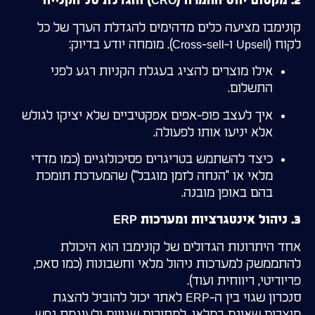
2. מקסום יחס ההמרה (CRO) והגדלת סל הקנייה
קונימבו מציעה כלים מדהימים להגדלת הערך של כל
לקוח (Upsell ו-Cross-sell). מומחה יודע בדיוק:
אילו מוצרים להציג בעגלת הקניות רגע לפני
התשלום.
איך לעצב פופ-אפים אפקטיביים שלא יציקו לגולש
אלא יניעו אותו לפעולה.
כיצד להשתמש בטריגרים פסיכולוגיים (כמו מדדי
מלאי או "הנחה לזמן מוגבל") שהמערכת תומכת
בהם באופן מובנה.
3. ניהול אינטגרציות ומערכות ERP
אחד היתרונות הגדולים של קונימבו הוא היכולת
להתממשק למערכות ניהול מלאי וחשבונות (כמו סאפ,
פריוריטי, ריווחית ועוד).
סנכרון שגוי בין ה-ERP לאתר יכול להוביל להצגת
מוצרים שאינם במלאי, למחירים שגויים ולעוגמת נפש