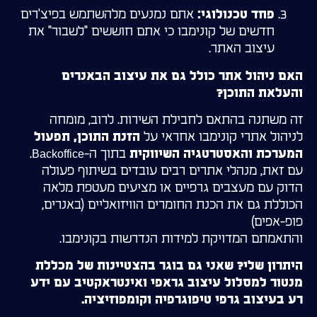
אתם נמנעים מלהשתמש בפיצ'רים
פחד טכנולוגי:
חדשים של קונימבו כי אתם חוששים "לשבור" את
עיצוב האתר.
האם ניהול אתר כולל גם את עיצוב הבאנרים
והעלאת התוכן?
זה משתנה בהתאם לחבילת השירות. לרוב, מומחה
לניהול אתרי קונימבו אחראי על
הזנת התוכן, תפעול
בתוך ה-Backoffice.
המערכת והאסטרטגיה השיווקית
עם זאת, מנהלי אתרים רבים עובדים בשיתוף פעולה
הדוק עם מעצבים גרפיים או מציעים מעטפת מלאה
הכוללת גם את הכנת החומרים הוויזואליים (באנרים,
פופ-אפים)
והתאמתם המדויקת למידות הנדרשות בקונימבו.
היתרון שלי? שאני גם בוגר בהצטיינות של מכללת
מנטור למסלול עיצוב גראפי ואינטראקטיב עם ידע
רע בעיצוב גרפי טיפוגרפיה וקומפוזיציה.