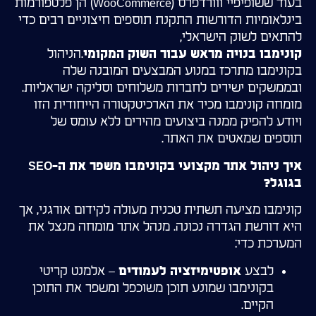
בעוד ששופיפיי ווורדפרס (WooCommerce) הן פלטפורמות
בינלאומיות הדורשות התקנת תוספים חיצוניים רבים כדי
להתאים לשוק הישראלי,
.הניהול
קונימבו בנויה מראש עבור השוק המקומי
בקונימבו מתרכז במנוע המבצעים המובנה שלה
ובממשקים ישירים לחברות משלוחים וסליקה ישראליות.
מומחה קונימבו מכיר את הארכיטקטורה הייחודית הזו
ויודע להפיק ממנה ביצועים מהירים ללא עומס של
תוספים שמאטים את האתר.
איך ניהול אתר מקצועי בקונימבו משפר את ה-SEO
בגוגל?
קונימבו מציעה תשתית טכנית מעולה לקידום אורגני, אך
היא דורשת הגדרה נכונה. מנהל אתר מומחה מנצל את
המערכת כדי:
לבצע
– אלמנט קריטי
אופטימיזציה לעמודים
בקונימבו שמונע תוכן משוכפל ומשפר את התוכן
הקיים.