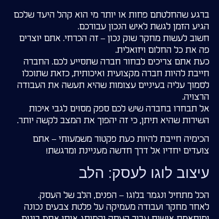
ברגע שהחלטתם פחות או יותר מי הוא קהל היעד שלכם
הגיע הזמן לגשת לאיש הנכון עבורכם.
חשוב לעשות מחקר שוק נכון – זה הכרחי. אתם יוצרים
פה את כל החלום ויזואלית.
כעת אתם צריכים לבחור חברה שתסייע לכם. החברה
חייבת להיות חברה מקצועית ואיכותית, כזאת שתוכלו
לסמוך עליה בעיניים עצומות שהיא תעשה את העבודה
הרצויה.
אל תבחרו בחברה שיש לכם ספק מסוים לגבי איכות
השירות שהיא תיתן, כי זה יהפוך את המצב לקשה יותר.
הכימיה חייבת להיות כעת פקטור משמעותי – אתם
צועדים יחדיו אל דרך חדשה מעניינת ומרגשת!
עיצוב לוגו לעסק: הלב
הכל מתחיל ונגמר בלוגו – הפנים, הלב של העסק.
לאחר מחקר ועבודה מעמיקה על פלטת צבעים נכונה
ומותאמת אישית עבור העסק והמותג אותו אתם בונים,