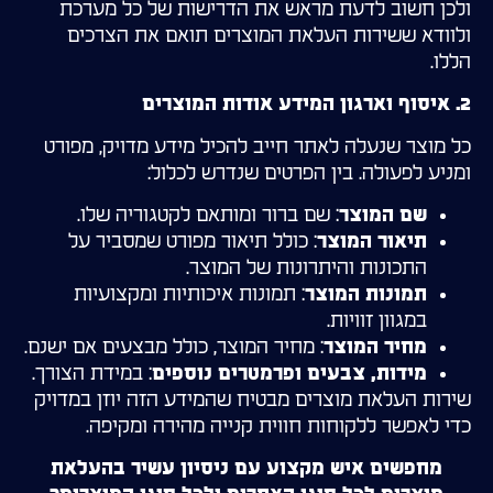
ולכן חשוב לדעת מראש את הדרישות של כל מערכת
ולוודא ששירות העלאת המוצרים תואם את הצרכים
הללו.
2. איסוף וארגון המידע אודות המוצרים
כל מוצר שנעלה לאתר חייב להכיל מידע מדויק, מפורט
ומניע לפעולה. בין הפרטים שנדרש לכלול:
: שם ברור ומותאם לקטגוריה שלו.
שם המוצר
: כולל תיאור מפורט שמסביר על
תיאור המוצר
התכונות והיתרונות של המוצר.
: תמונות איכותיות ומקצועיות
תמונות המוצר
במגוון זוויות.
: מחיר המוצר, כולל מבצעים אם ישנם.
מחיר המוצר
: במידת הצורך.
מידות, צבעים ופרמטרים נוספים
שירות העלאת מוצרים מבטיח שהמידע הזה יוזן במדויק
כדי לאפשר ללקוחות חווית קנייה מהירה ומקיפה.
מחפשים איש מקצוע עם ניסיון עשיר בהעלאת