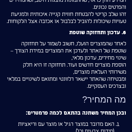
המידע הוזן כראוי, שהתמונות מוצגות היטב, ושהמחירים
והפרטים נכונים.
זהו שלב קריטי להבטחת חווית קנייה איכותית ולמניעת
טעויות שיכולות להוביל לבלבול או אכזבה אצל הלקוחות.
6. עדכון ותחזוקה שוטפת
לאחר שהמוצרים הועלו, חשוב לשמור על תחזוקה
שוטפת של האתר ולעדכן את המוצרים במידת הצורך –
שינוי מחירים, עדכון מלאי,
הוספת מוצרים חדשים ועוד. תחזוקה זו היא חלק
משירותי העלאת מוצרים,
ומבטיחה שהאתר יישאר רלוונטי ומתואם לשינויים במלאי
ובצרכים העסקיים.
מה המחיר?
ובכן המחיר משתנה בהתאם לכמה פרמטרים:
האם מדובר במוצר רגיל או מוצר עם וריאציות
(מידות צבעים וכו')