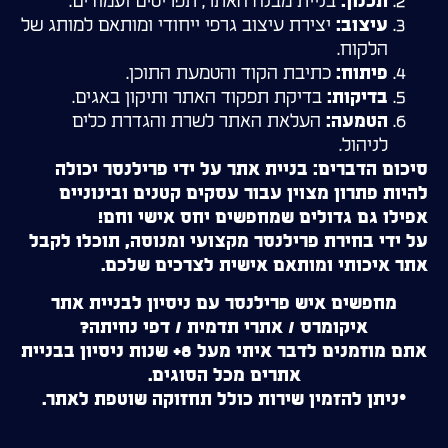
בניית מבנה האתר, תפריטים ועמודים.
תכנון:
יצירת עיצוב גרפי ייחודי ומותאם למותג של
עיצוב:
הלקוח.
כתיבת הקוד והטמעת התוכן.
פיתוח:
בדיקת תפקוד האתר ותיקון באגים.
בדיקות:
העלאת האתר לשרת והגדרת כלים
הטמעה:
לניהול.
סיכום הדברים: בניית אתר על ידי פרילנסר יכולה
להיות פתרון מצוין עבור עסקים קטנים ובינוניים
אפילו גם גדולים שמחפשים יחס אישי וחם!
על ידי בחירת פרילנסר מקצועי ומנוסה, תוכלו לקבל
אתר איכותי ומותאם אישית לצרכים שלכם.
מחפשים איש פרילנסר עם ניסיון לבניית אתר
איקומרס / אתרי תדמית / דפי נחיתה?
אתם מוזמנים לדבר איתי מעל 8+ שנות ניסיון בבניית
אתרים מכל הסוגים.
*ניתן להזמין שירות כולל תחזוקה שוטפת לאתר.