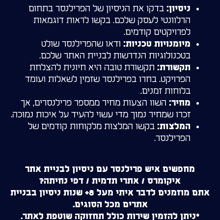
בדקו את הניסיון של הפרילנסר בתחום
ניסיון:
הרלוונטי לעסק שלכם. בקשו לראות דוגמאות
לפרויקטים קודמים.
ודאו שהפרילנסר שולט
מיומנויות טכניות:
בטכנולוגיות הנדרשות לבניית האתר שלכם.
תקשורת טובה היא חיונית להצלחת
תקשורת:
הפרויקט. בחרו בפרילנסר שזמין לשאלות ועומד
בלוחות זמנים.
השוו הצעות מחיר ממספר פרילנסרים, אך
מחיר:
זכרו שמחיר נמוך מדי עשוי להעיד על איכות נמוכה.
בקשו המלצות מלקוחות קודמים של
המלצות:
הפרילנסר.
מחפשים איש פרילנסר עם ניסיון לבניית אתר
איקומרס / אתרי תדמית / דפי נחיתה?
אתם מוזמנים לדבר איתי מעל 8+ שנות ניסיון בבניית
אתרים מכל הסוגים.
*ניתן להזמין שירות כולל תחזוקה שוטפת לאתר.